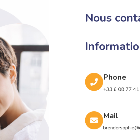
Nous cont
Informatio
Phone
+33 6 08 77 41
Mail
brendersophie@