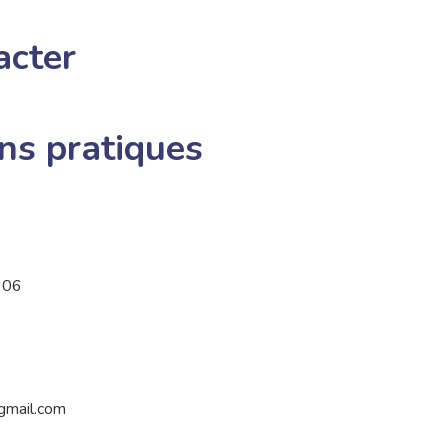
acter
ns pratiques
 06
gmail.com